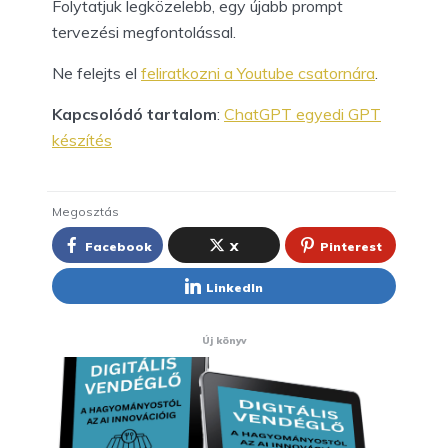
Folytatjuk legközelebb, egy újabb prompt
tervezési megfontolással.
Ne felejts el
feliratkozni a Youtube csatornára
.
Kapcsolódó tartalom
:
ChatGPT egyedi GPT
készítés
Megosztás
Facebook
X
Pinterest
LinkedIn
Új könyv