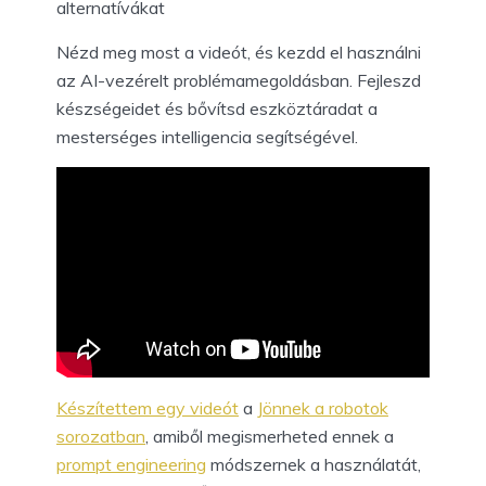
alternatívákat
Nézd meg most a videót, és kezdd el használni
az AI-vezérelt problémamegoldásban. Fejleszd
készségeidet és bővítsd eszköztáradat a
mesterséges intelligencia segítségével.
Készítettem egy videót
a
Jönnek a robotok
sorozatban
, amiből megismerheted ennek a
prompt engineering
módszernek a használatát,