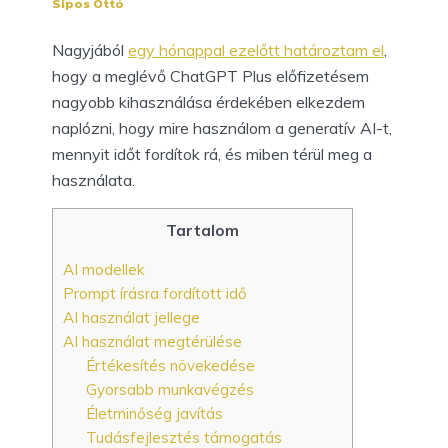
Sipos Ottó
Nagyjából
egy hónappal ezelőtt határoztam el
,
hogy a meglévő ChatGPT Plus előfizetésem
nagyobb kihasználása érdekében elkezdem
naplózni, hogy mire használom a generatív AI-t,
mennyit időt fordítok rá, és miben térül meg a
használata.
Tartalom
AI modellek
Prompt írásra fordított idő
AI használat jellege
AI használat megtérülése
Értékesítés növekedése
Gyorsabb munkavégzés
Életminőség javítás
Tudásfejlesztés támogatás