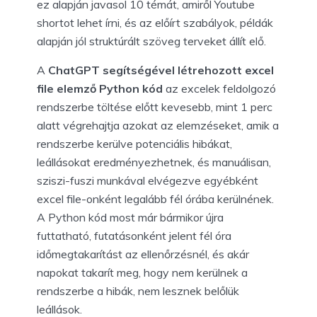
ez alapján javasol 10 témát, amiről Youtube
shortot lehet írni, és az előírt szabályok, példák
alapján jól struktúrált szöveg terveket állít elő.
A
ChatGPT segítségével létrehozott excel
file elemző Python kód
az excelek feldolgozó
rendszerbe töltése előtt kevesebb, mint 1 perc
alatt végrehajtja azokat az elemzéseket, amik a
rendszerbe kerülve potenciális hibákat,
leállásokat eredményezhetnek, és manuálisan,
sziszi-fuszi munkával elvégezve egyébként
excel file-onként legalább fél órába kerülnének.
A Python kód most már bármikor újra
futtatható, futatásonként jelent fél óra
időmegtakarítást az ellenőrzésnél, és akár
napokat takarít meg, hogy nem kerülnek a
rendszerbe a hibák, nem lesznek belőlük
leállások.