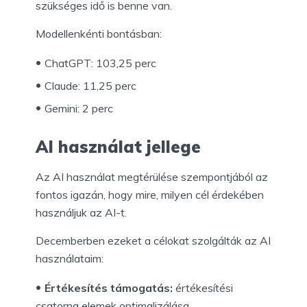
szükséges idő is benne van.
Modellenkénti bontásban:
ChatGPT: 103,25 perc
Claude: 11,25 perc
Gemini: 2 perc
AI használat jellege
Az AI használat megtérülése szempontjából az
fontos igazán, hogy mire, milyen cél érdekében
használjuk az AI-t.
Decemberben ezeket a célokat szolgálták az AI
használataim:
Értékesítés támogatás:
értékesítési
csatorna elemek optimalizálása