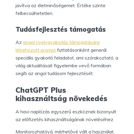
javítva az életminőségemet. Értéke szinte
felbecsülhetetlen.
Tudásfejlesztés támogatás
Az
angol nyelvgyakorlás támogatására
létrehozott prompt
futtatásonként generál
speciális gyakorló feladatot, ami szórakoztató, a
világ aktualitásait figyelembe vevő formában
segíti az angol tudásom fejlesztését.
ChatGPT Plus
kihasználtság növekedés
A havi naplózás egyszerű eszköznek bizonyult
az előfizetés kihasználtságának növeléséhez.
Monitorozhatóvá, mérhetővé vált a használat,