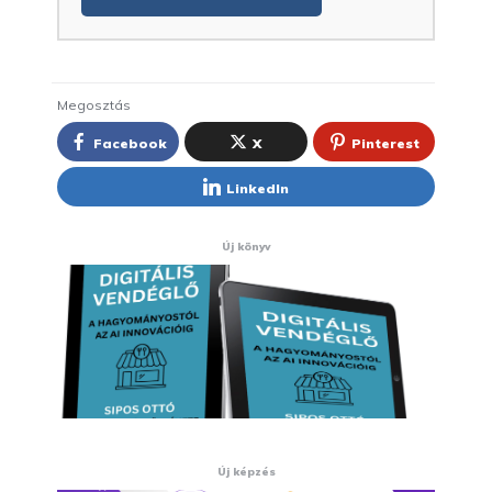
Megosztás
Facebook
X
Pinterest
LinkedIn
Új könyv
Új képzés