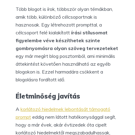
Több blogot is írok, többször olyan témákban,
amik több, különböző célcsoportnak is
hasznosak. Egy létrehozott prompttal, a
célcsoport felé kialakított
írási stílusomat
figyelembe véve készíthetek szinte
gombnyomásra olyan szöveg tervezeteket
egy már megírt blog posztomból, ami minimális
áttekintést követően használható az egyéb
blogokon is. Ezzel harmadára csökkent a
blogolásra fordított idő.
Életminőség javítás
A
korlátozó hiedelmek lebontását támogató
prompt
eddig nem látott hatékonysággal segít,
hogy a már évek, akár évtizedek óta cipelt
korlátozó hiedelmektől megszabadulhassak,