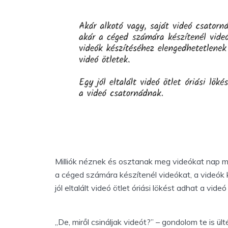
Milliók néznek és osztanak meg videókat nap min
a céged számára készítenél videókat, a videók 
jól eltalált videó ötlet óriási lökést adhat a vid
„De, miről csináljak videót?” – gondolom te is ül