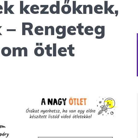
ek kezdőknek,
 – Rengeteg
lom ötlet