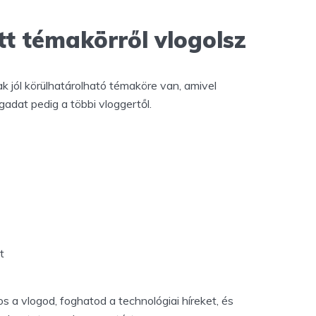
t témakörről vlogolsz
 jól körülhatárolható témaköre van, amivel
adat pedig a többi vloggertől.
t
s a vlogod, foghatod a technológiai híreket, és