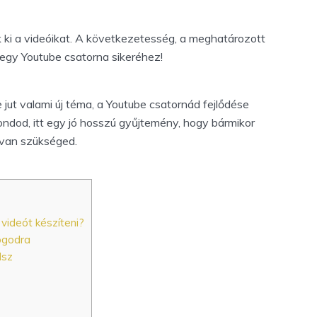
ki a videóikat. A következetesség, a meghatározott
 egy Youtube csatorna sikeréhez!
jut valami új téma, a Youtube csatornád fejlődése
ondod, itt egy jó hosszú gyűjtemény, hogy bármikor
 van szükséged.
 videót készíteni?
logodra
lsz