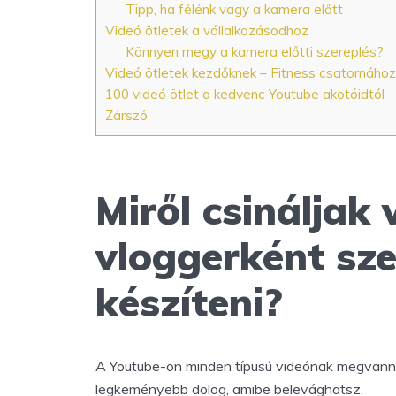
Tipp, ha félénk vagy a kamera előtt
Videó ötletek a vállalkozásodhoz
Könnyen megy a kamera előtti szereplés?
Videó ötletek kezdőknek – Fitness csatornához
100 videó ötlet a kedvenc Youtube akotóidtól
Zárszó
Miről csináljak 
vloggerként sze
készíteni?
A Youtube-on minden típusú videónak megvannak 
legkeményebb dolog, amibe belevághatsz.