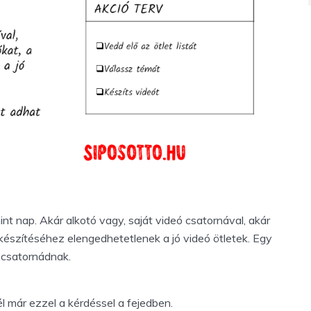
t nap. Akár alkotó vagy, saját videó csatornával, akár
készítéséhez elengedhetetlenek a jó videó ötletek. Egy
eó csatornádnak.
tél már ezzel a kérdéssel a fejedben.