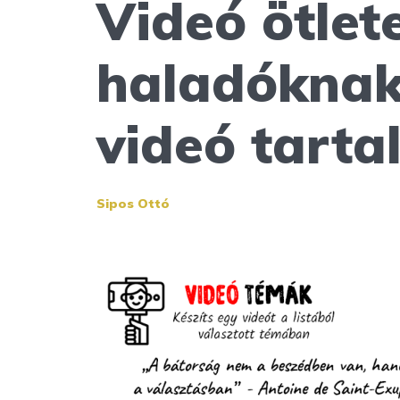
Videó ötlet
haladóknak
videó tarta
Sipos Ottó