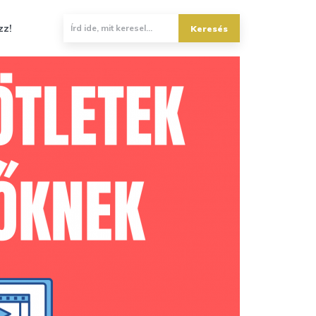
zz!
Keresés