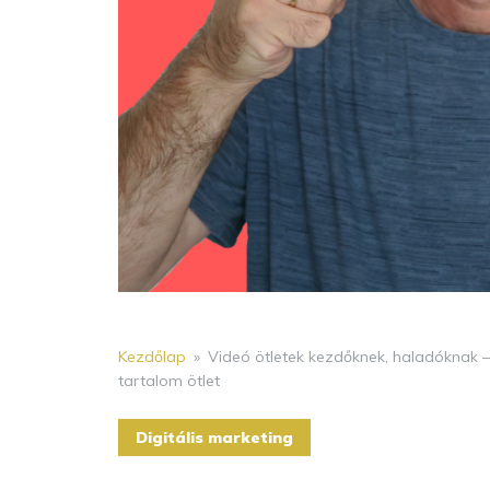
Kezdőlap
»
Videó ötletek kezdőknek, haladóknak 
tartalom ötlet
Digitális marketing