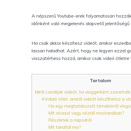
A népszerű Youtube-erek folyamatosan hozzák 
időnként való megjelenés alapvető jelentőségű
Ha csak akkor készítesz videót, amikor eszedbe 
lassan haladhat. Azért, hogy ne legyen ezzel g
visszatérhess hozzá, amikor csak videó ötletre
Tartalom
Miről csináljak videót, ha vloggerként szeretnék
4 induló ötlet, amiről videót készíthetsz a v
Ha egy meghatározott témakörről vlogo
Mit olvasol vagy néztél mostanában?
Részletek a napodról
Mit tanultál ma?