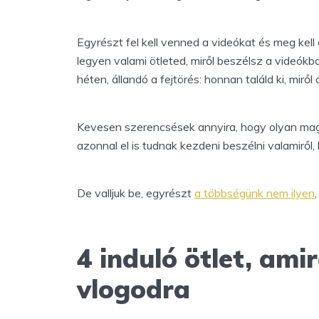
Egyrészt fel kell venned a videókat és meg kell
legyen valami ötleted, miről beszélsz a videókb
héten, állandó a fejtörés: honnan találd ki, miről 
Kevesen szerencsések annyira, hogy olyan magab
azonnal el is tudnak kezdeni beszélni valamiről, 
De valljuk be, egyrészt
a többségünk nem ilyen
4 induló ötlet, ami
vlogodra