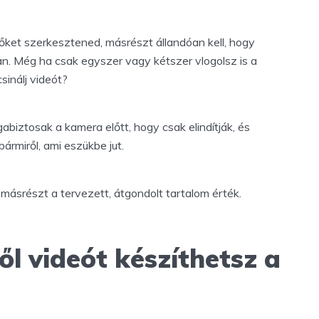
 őket szerkesztened, másrészt állandóan kell, hogy
an. Még ha csak egyszer vagy kétszer vlogolsz is a
csinálj videót?
iztosak a kamera előtt, hogy csak elindítják, és
bármiről, ami eszükbe jut.
, másrészt a tervezett, átgondolt tartalom érték.
ről videót készíthetsz a