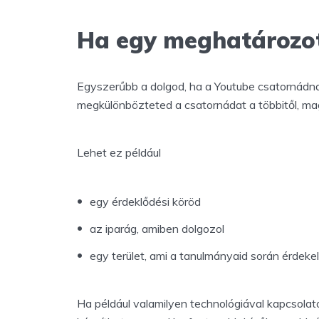
Ha egy meghatározot
Egyszerűbb a dolgod, ha a Youtube csatornádnak
megkülönbözteted a csatornádat a többitől, mag
Lehet ez például
egy érdeklődési köröd
az iparág, amiben dolgozol
egy terület, ami a tanulmányaid során érdekel
Ha például valamilyen technológiával kapcsolato