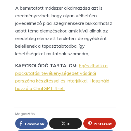
A bemutatott módszer alkalmazása azt is
eredményezheti, hogy olyan vélhetően
jövedelmező piaci szegmensekre bukkanhatsz
adott téma elemzésekor, amik kívül állnak az
eredetileg elemzett területen, de egyébként
beleillenek a tapasztalatodba, így
lehetőségeket mutatnak számodra,
KAPCSOLÓDÓ TARTALOM:
Egészítsd ki a
piackutatási tevékenységedet vásárlói
perszóna készítéssel és interjúkkal. Használd
hozzá a ChatGPT 4-et.
Megosztás
Facebook
X
Pinterest