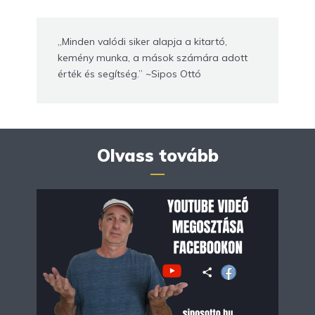
„Minden valódi siker alapja a kitartó,
kemény munka, a mások számára adott
érték és segítség.” ~Sipos Ottó
Olvass tovább