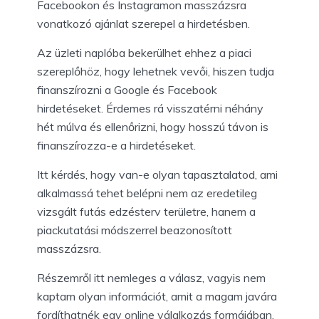
Facebookon és Instagramon masszázsra
vonatkozó ajánlat szerepel a hirdetésben.
Az üzleti naplóba bekerülhet ehhez a piaci
szereplőhöz, hogy lehetnek vevői, hiszen tudja
finanszírozni a Google és Facebook
hirdetéseket. Érdemes rá visszatérni néhány
hét múlva és ellenőrizni, hogy hosszú távon is
finanszírozza-e a hirdetéseket.
Itt kérdés, hogy van-e olyan tapasztalatod, ami
alkalmassá tehet belépni nem az eredetileg
vizsgált futás edzésterv területre, hanem a
piackutatási módszerrel beazonosított
masszázsra.
Részemről itt nemleges a válasz, vagyis nem
kaptam olyan információt, amit a magam javára
fordíthatnék egy online válalkozás formájában.